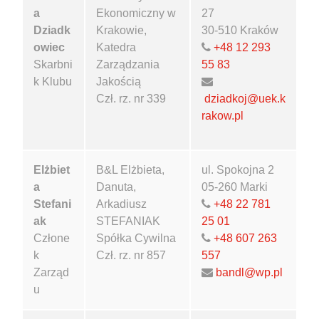
a
Ekonomiczny w
27
Dziadk
Krakowie,
30-510 Kraków
owiec
Katedra
+48 12 293
Skarbni
Zarządzania
55 83
k Klubu
Jakością
Czł. rz. nr 339
dziadkoj@uek.k
rakow.pl
Elżbiet
B&L Elżbieta,
ul. Spokojna 2
a
Danuta,
05-260 Marki
Stefani
Arkadiusz
+48 22 781
ak
STEFANIAK
25 01
Człone
Spółka Cywilna
+48 607 263
k
Czł. rz. nr 857
557
Zarząd
bandl@wp.pl
u