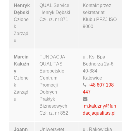
Henryk
QUAL.Service
Kontakt przez
Dębski
Henryk Dębski
sekretariat
Człone
Czł. rz. nr 871
Klubu PFZJ ISO
k
9000
Zarząd
u
Marcin
FUNDACJA
ul. Ks. Bpa
Kałużn
QUALITAS
Bednorza 2a-6
y
Europejskie
40-384
Człone
Centrum
Katowice
k
Promocji
+48 607 198
Zarząd
Dobrych
447
u
Praktyk
Biznesowych
m.kaluzny@fun
Czł. rz. nr 852
dacjaqualitas.pl
Joann
Uniwersytet
ul. Rakowicka