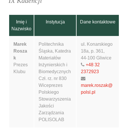
IX Kadencji
Imię i
Instytucja
Dane kontaktowe
Nazwisko
Marek
Politechnika
ul. Konarskiego
Rosza
Śląska, Katedra
18a, p. 361,
k
Materiałów
44-100 Gliwice
Prezes
Inżynierskich i
+48 32
Klubu
Biomedycznych
2372923
Czł. rz. nr 830
Wiceprezes
marek.roszak@
Polskiego
polsl.pl
Stowarzyszenia
Jakości
Zarządzania
POLISOLAB