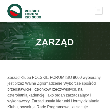
ZARZĄD
Zarząd Klubu POLSKIE FORUM ISO 9000 wybierany
jest przez Walne Zgromadzenie Wyborcze spośród
przedstawicieli członków rzeczywi­stych, na
czteroletnią kadencję, jako organ zarządza­jący i
wykonawczy. Zarząd ustala kie­runki i formy działania
Klubu, powołuje Radę Pro­gramową, kształtuje