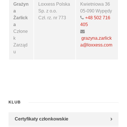
Grażyn
Loxxess Polska
Kwietniowa 36
a
Sp. z o.o.
05-090 Wypędy
Żarlick
Czł. rz. nr 773
+48 502 716
a
405
Człone
k
grazyna.zarlick
Zarząd
a@loxxess.com
u
KLUB
Certyfikaty członkowskie