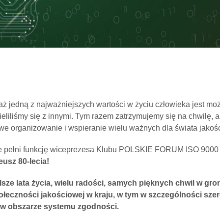
ż jedną z najważniejszych wartości w życiu człowieka jest moż
zieliliśmy się z innymi. Tym razem zatrzymujemy się na chwilę
e organizowanie i wspieranie wielu ważnych dla świata jakoś
ie pełni funkcję wiceprezesa Klubu POLSKIE FORUM ISO 9000 i 
eusz 80-lecia!
ze lata życia, wielu radości, samych pięknych chwil w gronie
społeczności jakościowej w kraju, w tym w szczególności 
 w obszarze systemu zgodności.