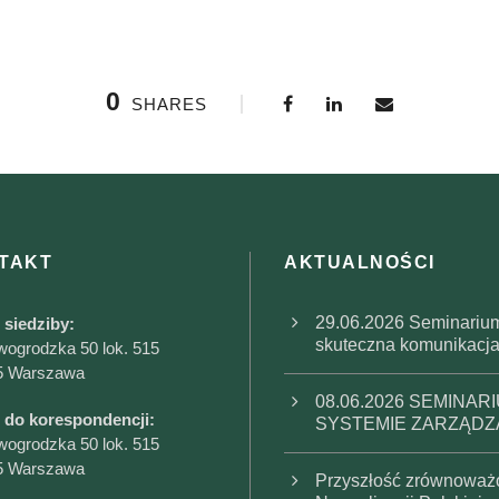
0
SHARES
TAKT
AKTUALNOŚCI
29.06.2026 Seminarium
 siedziby:
skuteczna komunikacja 
wogrodzka 50 lok. 515
5 Warszawa
08.06.2026 SEMIN
 do korespondencji:
SYSTEMIE ZARZĄDZ
wogrodzka 50 lok. 515
5 Warszawa
Przyszłość zrównoważo